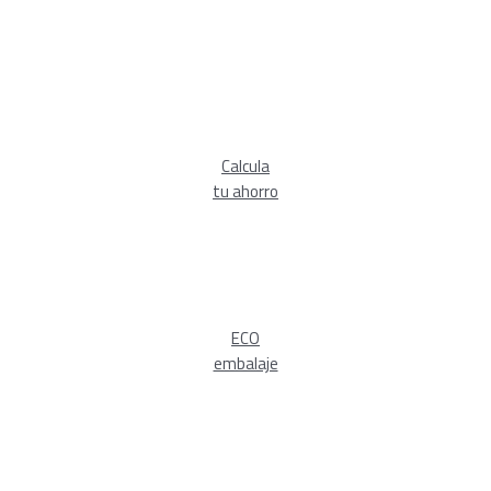
Calcula
tu ahorro
ECO
embalaje