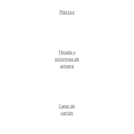
Plàstics
Flejado y
sistemas de
amarre
Cajas de
cartón