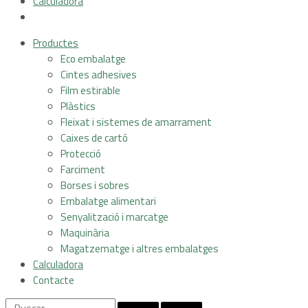
Calculadora
Productes
Eco embalatge
Cintes adhesives
Film estirable
Plàstics
Fleixat i sistemes de amarrament
Caixes de cartó
Protecció
Farciment
Borses i sobres
Embalatge alimentari
Senyalització i marcatge
Maquinària
Magatzematge i altres embalatges
Calculadora
Contacte