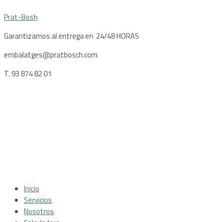
Ir
Prat-Bosh
al
contenido
Garantizamos al entrega en 24/48 HORAS
embalatges@pratbosch.com
T. 93 874 82 01
Menú
Inicio
Servicios
Nosotros