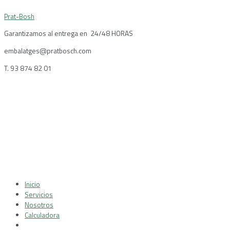
Ir
Prat-Bosh
al
contenido
Garantizamos al entrega en 24/48 HORAS
embalatges@pratbosch.com
T. 93 874 82 01
Menú
Inicio
Servicios
Nosotros
Calculadora