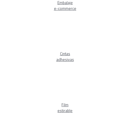
Embalaje
e-commerce
Cintas
adhesivas
Film
estirable