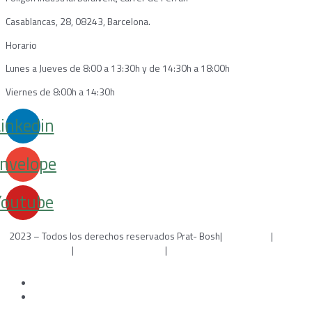
Casablancas, 28, 08243, Barcelona.
Horario
Lunes a Jueves de 8:00 a 13:30h y de 14:30h a 18:00h
Viernes de 8:00h a 14:30h
inkedin
nvelope
Youtube
2023 – Todos los derechos reservados Prat- Bosh|
Aviso legal
|
Política
de cookies
|
Política de privacidad
|
Desarrollado por WebToSell