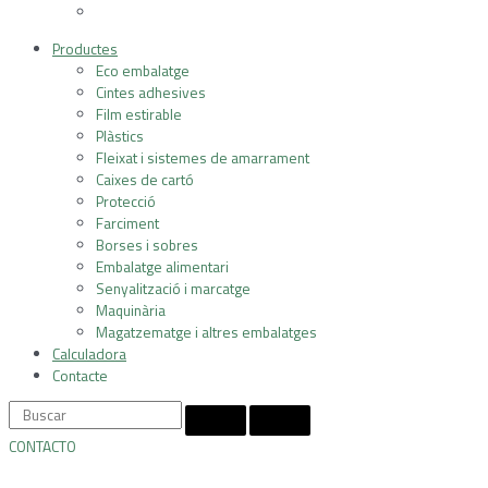
Productes
Eco embalatge
Cintes adhesives
Film estirable
Plàstics
Fleixat i sistemes de amarrament
Caixes de cartó
Protecció
Farciment
Borses i sobres
Embalatge alimentari
Senyalització i marcatge
Maquinària
Magatzematge i altres embalatges
Calculadora
Contacte
CONTACTO