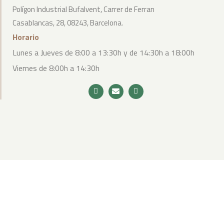
Polígon Industrial Bufalvent, Carrer de Ferran
Casablancas, 28, 08243, Barcelona.
Horario
Lunes a Jueves de 8:00 a 13:30h y de 14:30h a 18:00h
Viernes de 8:00h a 14:30h
2023 – Todos los derechos reservados Prat- Bosh|
Aviso legal
|
Política de cookies
|
Política de privacidad
|
Desarrollado por WebToSell