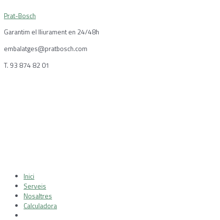
Vés
Prat-Bosch
al
contingut
Garantim el lliurament en 24/48h
embalatges@pratbosch.com
T. 93 874 82 01
Menu
Inici
Serveis
Nosaltres
Calculadora