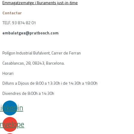
Emmagatzematge i lliuraments just-in-time
Contactar
TELF. 93 874 82 01
embalatges@pratbosch.com
Polígon Industrial Bufalvent, Carrer de Ferran
Casablancas, 28, 08243, Barcelona.
Horari
Dilluns a Dijous de 8:00 a 13:30h i de 14:30h a 18:00h
Divendres de 8:00h a 14:30h
inkedin
nvelope