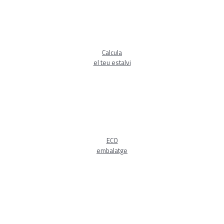
Calcula
el teu estalvi
ECO
embalatge