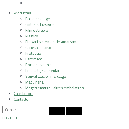
Productes
Eco embalatge
Cintes adhesives
Film estirable
Plàstics
Fleixat i sistemes de amarrament
Caixes de cartó
Protecció
Farciment
Borses i sobres
Embalatge alimentari
Senyalització i marcatge
Maquinària
Magatzematge i altres embalatges
Calculadora
Contacte
CONTACTE