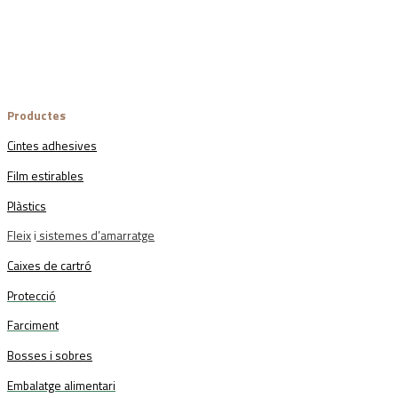
Productes
Cintes adhesives
Film estirables
Plàstics
Fleix
i
sistemes d’amarratge
Caixes de cartró
Protecció
Farciment
Bosses i sobres
Embalatge alimentari