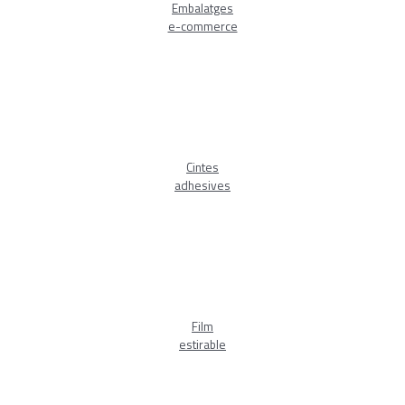
Embalatges
e-commerce
Cintes
adhesives
Film
estirable