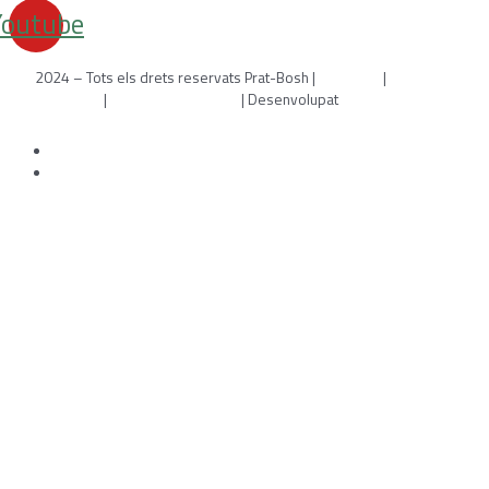
Youtube
2024 – Tots els drets reservats Prat-Bosh |
Avís legal
|
Política de
cookies
|
Política de privacitat
| Desenvolupat
per WebToSell