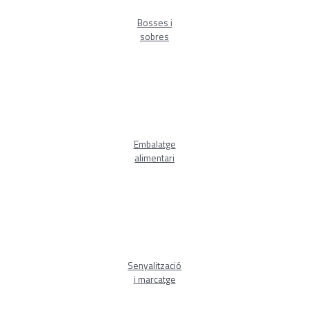
Bosses i
sobres
Embalatge
alimentari
Senyalització
i marcatge