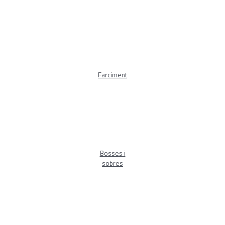
Farciment
Bosses i
sobres