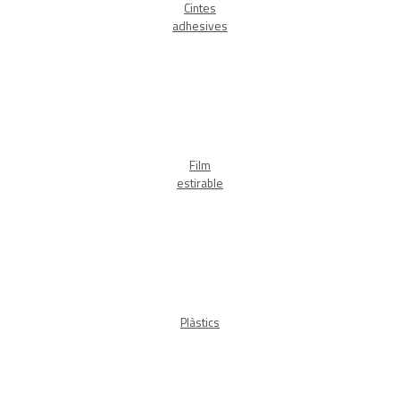
Cintes
adhesives
Film
estirable
Plàstics