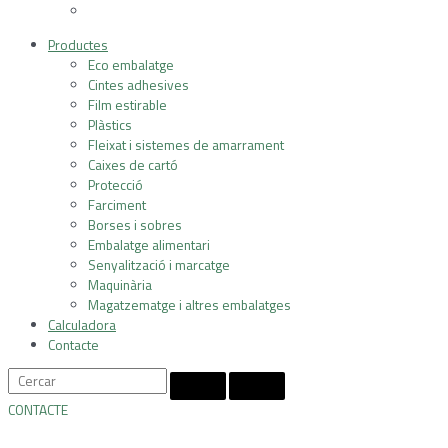
Productes
Eco embalatge
Cintes adhesives
Film estirable
Plàstics
Fleixat i sistemes de amarrament
Caixes de cartó
Protecció
Farciment
Borses i sobres
Embalatge alimentari
Senyalització i marcatge
Maquinària
Magatzematge i altres embalatges
Calculadora
Contacte
CONTACTE