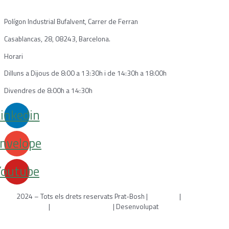
Polígon Industrial Bufalvent, Carrer de Ferran
Casablancas, 28, 08243, Barcelona.
Horari
Dilluns a Dijous de 8:00 a 13:30h i de 14:30h a 18:00h
Divendres de 8:00h a 14:30h
inkedin
nvelope
Youtube
2024 – Tots els drets reservats Prat-Bosh |
Avís legal
|
Política de
cookies
|
Política de privacitat
| Desenvolupat
per WebToSell