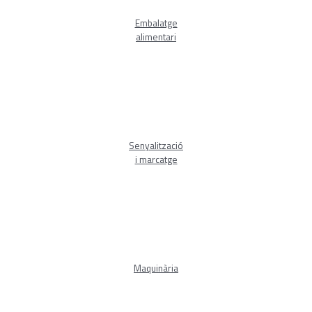
Embalatge
alimentari
Senyalització
i marcatge
Maquinària