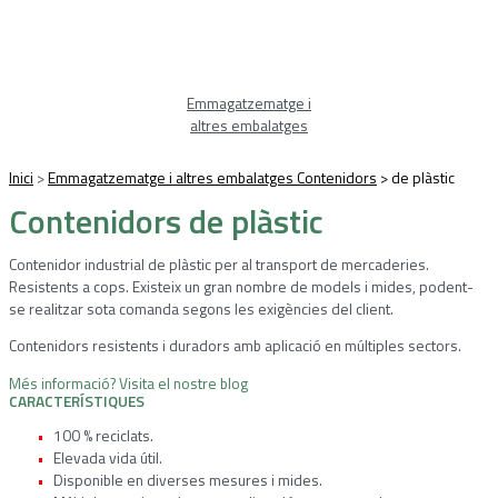
Emmagatzematge i
altres embalatges
Inici
>
Emmagatzematge i altres embalatges Contenidors
>
de plàstic
Contenidors de plàstic
Contenidor industrial de plàstic per al transport de mercaderies.
Resistents a cops. Existeix un gran nombre de models i mides, podent-
se realitzar sota comanda segons les exigències del client.
Contenidors resistents i duradors amb aplicació en múltiples sectors.
Més informació? Visita el nostre blog
CARACTERÍSTIQUES
100 % reciclats.
Elevada vida útil.
Disponible en diverses mesures i mides.