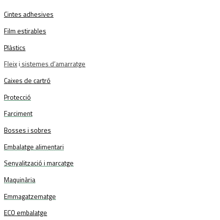
Cintes adhesives
Film estirables
Plàstics
Fleix
i
sistemes d’amarratge
Caixes de cartró
Protecció
Farciment
Bosses i sobres
Embalatge alimentari
Senyalització i marcatge
Maquinària
Emmagatzematge
ECO embalatge