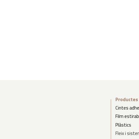
Productes
Cintes adh
Film estira
Plàstics
Fleix
i
siste