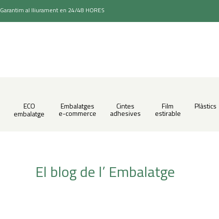
Garantim al lliurament en 24/48 HORES
ECO
Embalatges
Cintes
Film
Plàstics
e-commerce
adhesives
estirable
embalatge
El blog de l’ Embalatge