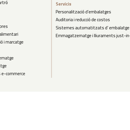
artró
Servicis
Personalització d’embalatges
Auditoria i reducció de costos
bres
Sistemes automatitzats d’ embalatge
alimentari
Emmagatzematge i lliuraments just-in
ió i marcatge
ematge
atge
s e-commerce
ts Prat-Bosh |
Avís legal
|
Política de cookies
|
Política de privacitat