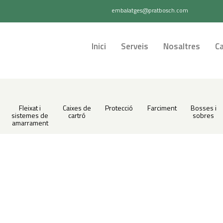
embalatges@pratbosch.com
Inici
Serveis
Nosaltres
Ca
Fleixat i
Caixes de
Protecció
Farciment
Bosses i
sistemes de
cartró
sobres
amarrament