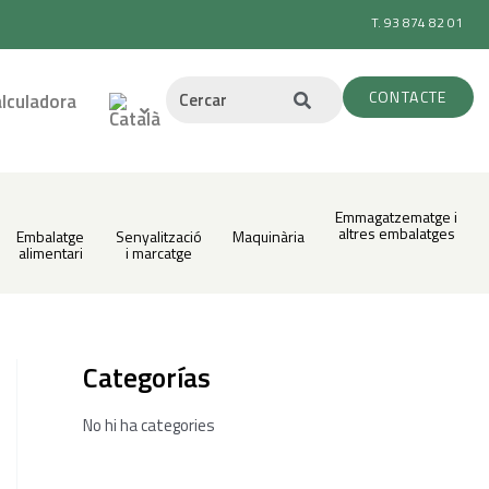
T. 93 874 82 01
CONTACTE
lculadora
Emmagatzematge i
altres embalatges
Embalatge
Senyalització
Maquinària
alimentari
i marcatge
Categorías
No hi ha categories