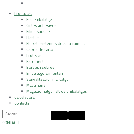
Productes
Eco embalatge
Cintes adhesives
Film estirable
Plàstics
Fleixat i sistemes de amarrament
Caixes de cartó
Protecció
Farciment
Borses i sobres
Embalatge alimentari
Senyalització i marcatge
Maquinària
Magatzematge i altres embalatges
Calculadora
Contacte
CONTACTE