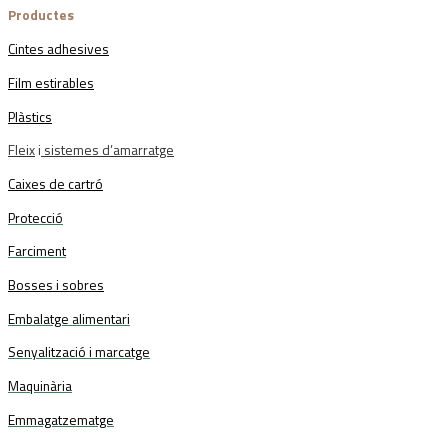
Productes
Cintes adhesives
Film estirables
Plàstics
Fleix
i
sistemes d’amarratge
Caixes de cartró
Protecció
Farciment
Bosses i sobres
Embalatge alimentari
Senyalització i marcatge
Maquinària
Emmagatzematge