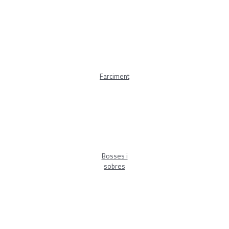
Farciment
Bosses i
sobres