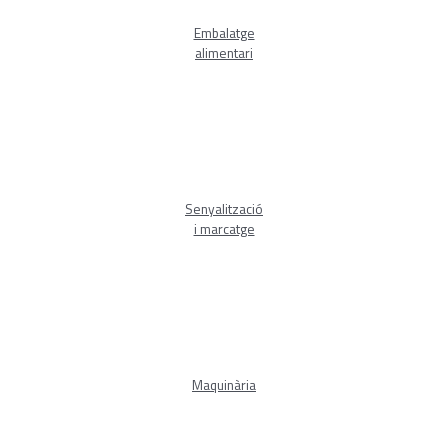
Embalatge
alimentari
Senyalització
i marcatge
Maquinària