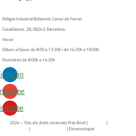
Polígon Industrial Bufalvent, Carrer de Ferran
Casablancas, 28, 08243, Barcelona.
Horari
Dilluns a Dijous de 8:00 a 13:30h i de 14:30h a 18:00h
Divendres de 8:00h a 14:30h
inkedin
nvelope
Youtube
2024 – Tots els drets reservats Prat-Bosh |
Avís legal
|
Política de
cookies
|
Política de privacitat
| Desenvolupat
per WebToSell