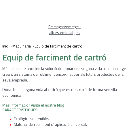
Emmagatzematge i
altres embalatges
Inici
>
Maquinària
>
Equip de farciment de cartró
Equip de farciment de cartró
Màquines que aporten la solució de donar una segona vida a l’ embalatge
creant un sistema de rebliment encoixinat per als futurs productes de la
seva empresa.
Dona-li una segona vida al cartró que es destruirà de forma senzilla i
econòmica.
Més informació? Visita el nostre blog
CARACTERÍSTIQUES
Ecològic i sostenible.
Material de rebliment d’ aplicació universal.