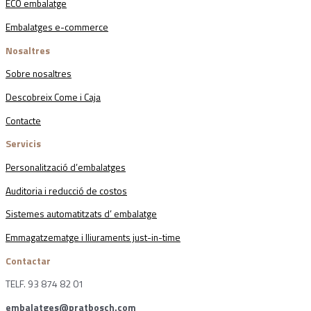
ECO embalatge
Embalatges e-commerce
Nosaltres
Sobre nosaltres
Descobreix Come i Caja
Contacte
Servicis
Personalització d’embalatges
Auditoria i reducció de costos
Sistemes automatitzats d’ embalatge
Emmagatzematge i lliuraments just-in-time
Contactar
TELF. 93 874 82 01
embalatges@pratbosch.com