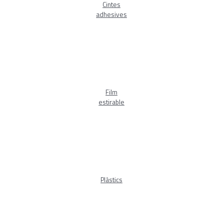
Cintes
adhesives
Film
estirable
Plàstics