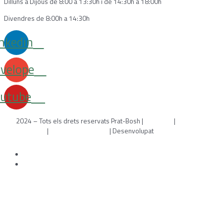
Dilluns a Dijous de 8:00 a 13:30h i de 14:30h a 18:00h
Divendres de 8:00h a 14:30h
nkedin
velope
outube
2024 – Tots els drets reservats Prat-Bosh |
Avís legal
|
Política de
cookies
|
Política de privacitat
| Desenvolupat
per WebToSell