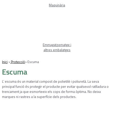
Maquinària
Emmagatzematge i
altres embalatges
Inici
>
Protecció
>
Escuma
Escuma
L’ escuma és un material compost de polietilè i poliuretà. La seva
principal funció és protegir el producte per evitar qualsevol ratlladura o
trencament ja que esmorteeix els cops de forma òptima. No deixa
marques ni rastres a la superfície dels productes.