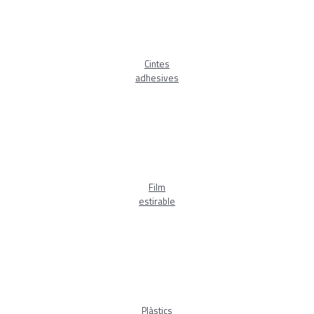
Cintes
adhesives
Film
estirable
Plàstics