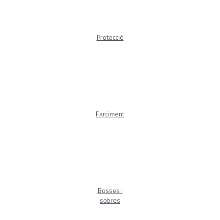
Protecció
Farciment
Bosses i
sobres