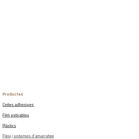
Productes
Cintes adhesives
Film estirables
Plàstics
Fleix
i
sistemes d’amarratge