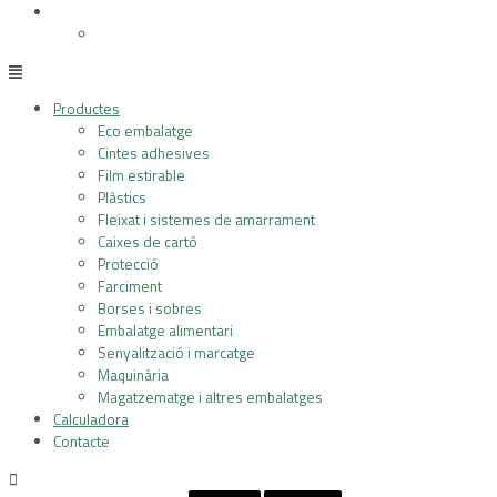
Productes
Eco embalatge
Cintes adhesives
Film estirable
Plàstics
Fleixat i sistemes de amarrament
Caixes de cartó
Protecció
Farciment
Borses i sobres
Embalatge alimentari
Senyalització i marcatge
Maquinària
Magatzematge i altres embalatges
Calculadora
Contacte