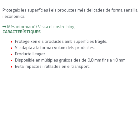
Protegeix les superfícies i els productes més delicades de forma senzilla
i econòmica.
Més informació? Visita el nostre blog
CARACTERÍSTIQUES
Protegeixen els productes amb superfícies fràgils.
S’ adapta a la forma i volum dels productes.
Producte lleuger.
Disponible en múltiples gruixos des de 0,8 mm fins a 10 mm.
Evita impactes i ratllades en el transport.