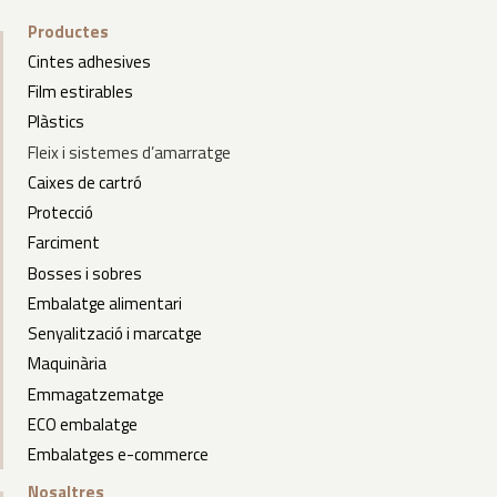
Productes
Cintes adhesives
Film estirables
Plàstics
Fleix
i
sistemes d’amarratge
Caixes de cartró
Protecció
Farciment
Bosses i sobres
Embalatge alimentari
Senyalització i marcatge
Maquinària
Emmagatzematge
ECO embalatge
Embalatges e-commerce
Nosaltres