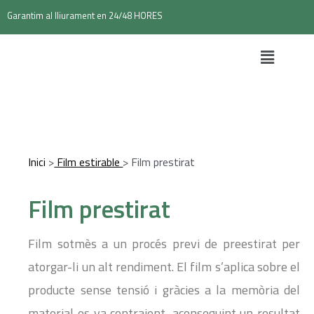
Garantim al lliurament en 24/48 HORES
Inici
>
Film estirable
> Film prestirat
Film prestirat
Film sotmès a un procés previ de preestirat per
atorgar-li un alt rendiment. El film s’aplica sobre el
producte sense tensió i gràcies a la memòria del
material es va contraient, aconseguint un resultat