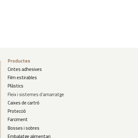
Productes
Cintes adhesives
Film estirables
Plàstics
Fleix
i
sistemes d’amarratge
Caixes de cartró
Protecció
Farciment
Bosses i sobres
Embalatge alimentari