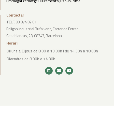
Emmagatzematge i lliuraments just-in-time
Contactar
TELF. 93 874 82 01
Polígon Industrial Bufalvent, Carrer de Ferran
Casablancas, 28, 08243, Barcelona.
Horari
Dilluns a Dijous de 8:00 a 13:30h i de 14:30h a 18:00h
Divendres de 8:00h a 14:30h
2024 – Tots els drets reservats Prat-Bosh |
Avís legal