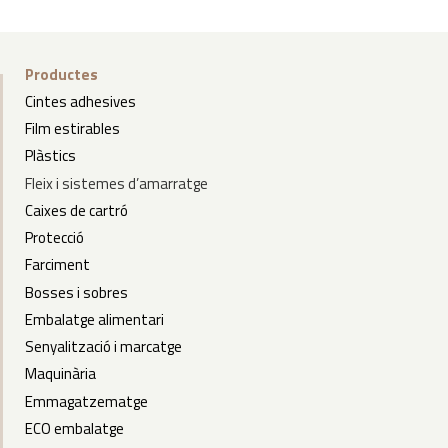
Productes
Cintes adhesives
Film estirables
Plàstics
Fleix
i
sistemes d’amarratge
Caixes de cartró
Protecció
Farciment
Bosses i sobres
Embalatge alimentari
Senyalització i marcatge
Maquinària
Emmagatzematge
ECO embalatge