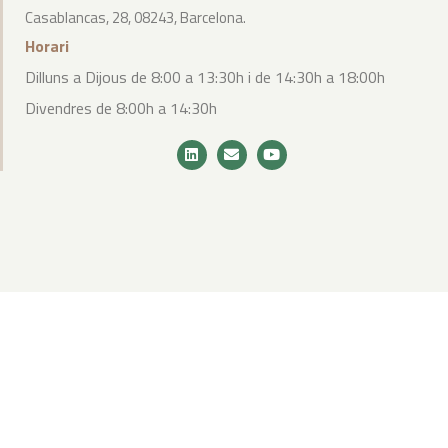
Casablancas, 28, 08243, Barcelona.
Horari
Dilluns a Dijous de 8:00 a 13:30h i de 14:30h a 18:00h
Divendres de 8:00h a 14:30h
2024 – Tots els drets reservats Prat-Bosh |
Avís legal
|
Política de cookies
|
Política de privacitat
|
Desenvolupat
per WebToSell