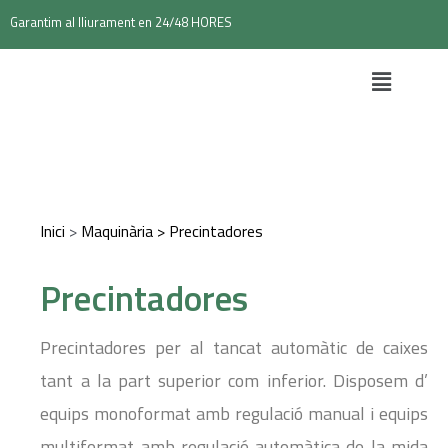
Garantim al lliurament en 24/48 HORES
Inici
>
Maquinària
>
Precintadores
Precintadores
Precintadores per al tancat automàtic de caixes
tant a la part superior com inferior. Disposem d’
equips monoformat amb regulació manual i equips
multiformat amb regulació automàtica de la mida