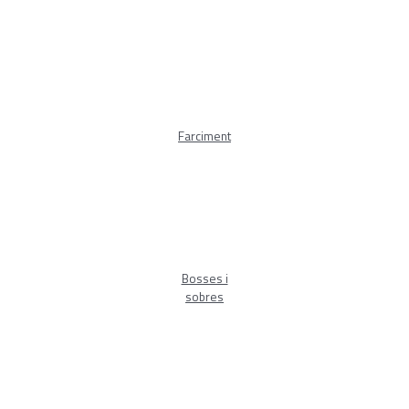
Farciment
Bosses i
sobres