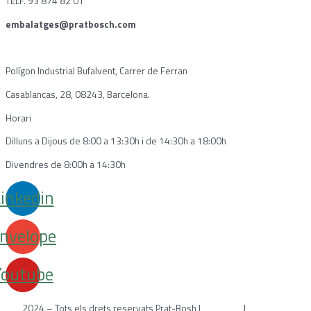
TELF. 93 874 82 01
embalatges@pratbosch.com
Polígon Industrial Bufalvent, Carrer de Ferran
Casablancas, 28, 08243, Barcelona.
Horari
Dilluns a Dijous de 8:00 a 13:30h i de 14:30h a 18:00h
Divendres de 8:00h a 14:30h
inkedin
nvelope
Youtube
2024 – Tots els drets reservats Prat-Bosh |
Avís legal
|
Política de