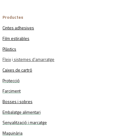
Productes
Cintes adhesives
Film estirables
Plàstics
Fleix
i
sistemes d’amarratge
Caixes de cartró
Protecció
Farciment
Bosses i sobres
Embalatge alimentari
Senyalització i marcatge
Maquinària