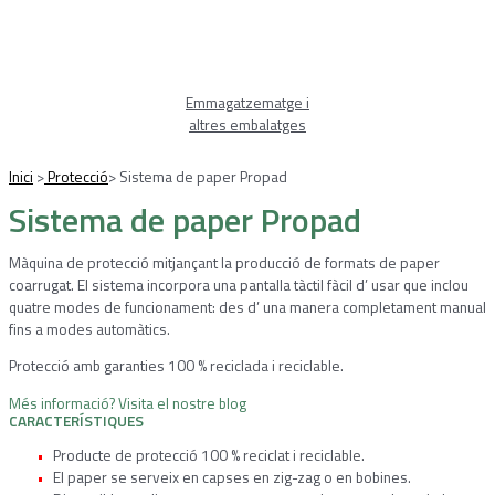
Emmagatzematge i
altres embalatges
Inici
>
Protecció
>
Sistema de paper Propad
Sistema de paper Propad
Màquina de protecció mitjançant la producció de formats de paper
coarrugat. El sistema incorpora una pantalla tàctil fàcil d’ usar que inclou
quatre modes de funcionament: des d’ una manera completament manual
fins a modes automàtics.
Protecció amb garanties 100 % reciclada i reciclable.
Més informació? Visita el nostre blog
CARACTERÍSTIQUES
Producte de protecció 100 % reciclat i reciclable.
El paper se serveix en capses en zig-zag o en bobines.