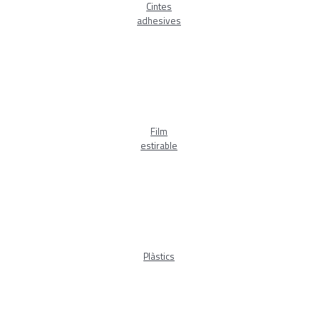
Cintes
adhesives
Film
estirable
Plàstics