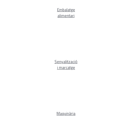
Embalatge
alimentari
Senyalització
i marcatge
Maquinària