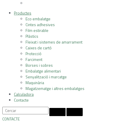
Productes
Eco embalatge
Cintes adhesives
Film estirable
Plàstics
Fleixat i sistemes de amarrament
Caixes de cartó
Protecció
Farciment
Borses i sobres
Embalatge alimentari
Senyalització i marcatge
Maquinària
Magatzematge i altres embalatges
Calculadora
Contacte
CONTACTE