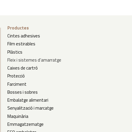
Productes
Cintes adhesives
Film estirables
Plàstics
Fleix
i
sistemes d’amarratge
Caixes de cartró
Protecció
Farciment
Bosses i sobres
Embalatge alimentari
Senyalització i marcatge
Maquinària
Emmagatzematge