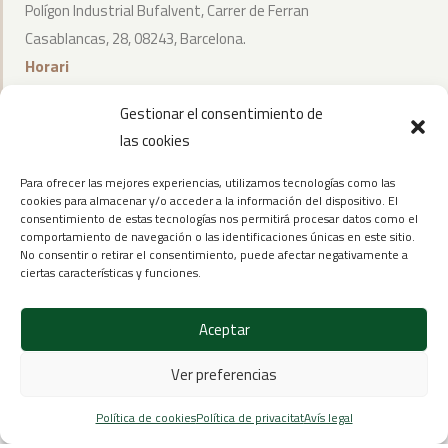
Polígon Industrial Bufalvent, Carrer de Ferran
Casablancas, 28, 08243, Barcelona.
Horari
Dilluns a Dijous de 8:00 a 13:30h i de 14:30h a 18:00h
Gestionar el consentimiento de
Divendres de 8:00h a 14:30h
las cookies
Para ofrecer las mejores experiencias, utilizamos tecnologías como las
cookies para almacenar y/o acceder a la información del dispositivo. El
consentimiento de estas tecnologías nos permitirá procesar datos como el
comportamiento de navegación o las identificaciones únicas en este sitio.
No consentir o retirar el consentimiento, puede afectar negativamente a
ciertas características y funciones.
Aceptar
2024 – Tots els drets reservats Prat-Bosh |
Avís legal
Ver preferencias
|
Política de cookies
|
Política de privacitat
|
Desenvolupat
per WebToSell
Política de cookies
Política de privacitat
Avís legal