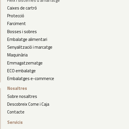
Fleix
i
sistemes d’amarratge
Caixes de cartró
Protecció
Farciment
Bosses i sobres
Embalatge alimentari
Senyalització i marcatge
Maquinària
Emmagatzematge
ECO embalatge
Embalatges e-commerce
Nosaltres
Sobre nosaltres
Descobreix Come i Caja
Contacte
Servicis