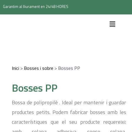
Garantim al lliurament en 24/48 HORES
Inici
>
Bosses i sobre
>
Bosses PP
Bosses PP
Bossa de polipropilè . Ideal per mantenir i guardar
productes petits. Podem fabricar bosses amb les
característiques que el seu producte requereixi:
amb solapa adhesiva, sense solapa,